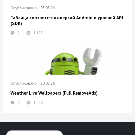
03.03.26
Таблица соответствия версий Android и уровней API
(SDK)
2
1 173
20.02.26
Weather Live Wallpapers (Full RemoveAds)
0
1 238