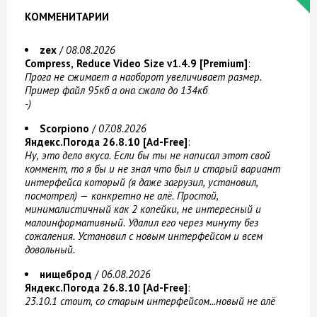
КОММЕНИТАРИИ
zex
/
08.08.2026
Compress, Reduce Video Size v1.4.9 [Premium]
:
Прога не сжимает а наоборот увеличивает размер.
Пример файл 95кб а она сжала до 134кб
-)
Scorpiono
/
07.08.2026
Яндекс.Погода 26.8.10 [Ad-Free]
:
Ну, это дело вкуса. Если бы ты не написал этот свой
коммент, то я бы и не знал что был и старый вариант
интерфейса который (я даже загрузил, установил,
посмотрел) — конкретно не алё. Простой,
минималистичный как 2 копейки, не интересный и
малоинформативный. Удалил его через минуту без
сожаления. Установил с новым интерфейсом и всем
довольный.
нищеброд
/
06.08.2026
Яндекс.Погода 26.8.10 [Ad-Free]
:
23.10.1 стоит, со старым интерфейсом...новый не алё