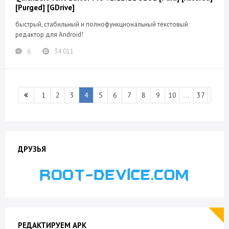
[Purged] [GDrive]
быстрый, стабильный и полнофункциональный текстовый
редактор для Android!
6
34 011
1
2
3
4
5
6
7
8
9
10
...
37
ДРУЗЬЯ
РЕДАКТИРУЕМ APK