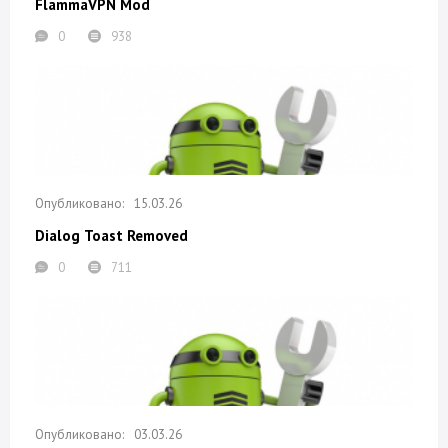
FlammaVPN Mod
0
938
15.03.26
Dialog Toast Removed
0
711
03.03.26