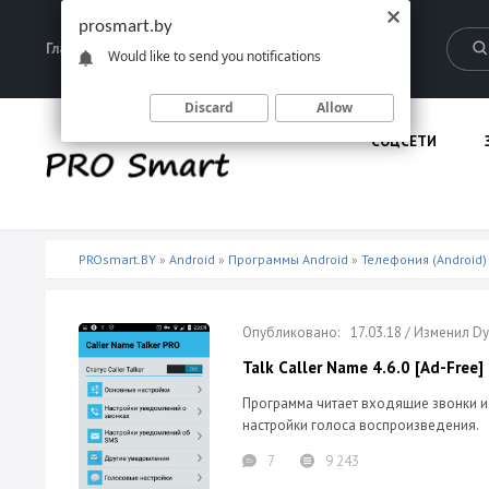
prosmart.by
Главная
Запрещенные материалы
Would like to send you notifications
Discard
Allow
СОЦСЕТИ
PROsmart.BY
»
Android
»
Программы Android
»
Телефония (Android)
17.03.18 / Изменил D
Talk Caller Name 4.6.0 [Ad-Free]
Программа читает входящие звонки и 
настройки голоса воспроизведения.
7
9 243