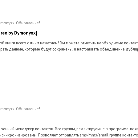
Dymonyxx: Обновление!
Free by Dymonyxx]
ой книги всего одним нажатием! Вы можете отметить необходимые контакты
ирать данные, которые будут сохранены, и настраивать объединение дубл
Dymonyxx: Обновление!
троенный менеджер контактов. Все группы, редактируемые в программе, поя
 синхронизированы. Позволяет отправлять sms/mms/email группе контактов