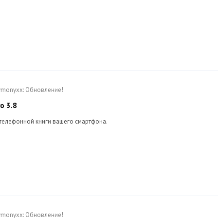
Dymonyxx: Обновление!
ro 3.8
 телефонной книги вашего смартфона.
Dymonyxx: Обновление!