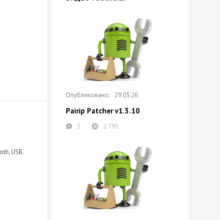
29.05.26
Pairip Patcher v1.3.10
5
2 795
th, USB.