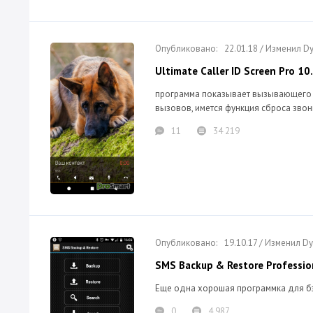
22.01.18 / Изменил 
Ultimate Caller ID Screen Pro 1
программа показывает вызывающего а
вызовов, имется функция сброса зво
11
34 219
19.10.17 / Изменил 
SMS Backup & Restore Professio
Еще одна хорошая программка для бэ
0
4 987