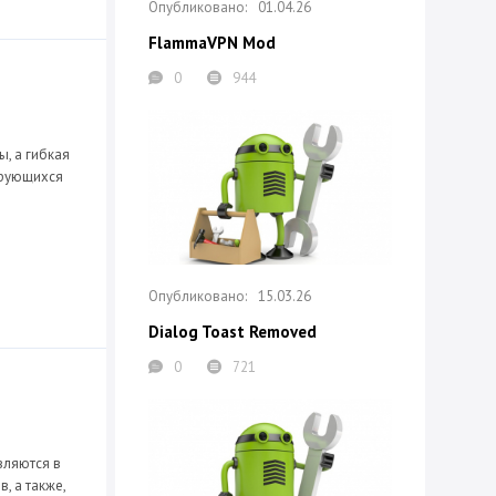
01.04.26
FlammaVPN Mod
0
944
, а гибкая
ирующихся
15.03.26
Dialog Toast Removed
0
721
вляются в
, а также,