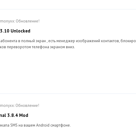
Dymonyxx: Обновление!
0.3.10 Unlocked
бонента в полный экран , есть менеджер изображений контактов, блокир
нков переворотом телефона экраном вниз.
Dymonyxx: Обновление!
nal 3.8.4 Mod
капа SMS на вашем Android смартфоне.