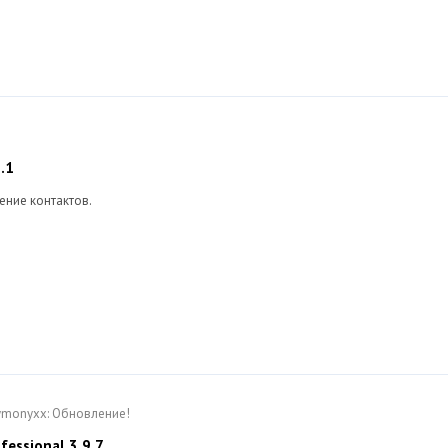
.1
ение контактов.
Dymonyxx: Обновление!
fessional 3.9.7