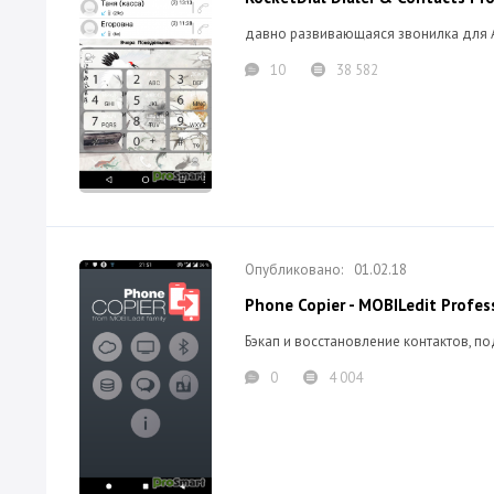
давно развивающаяся звонилка для A
10
38 582
01.02.18
Phone Copier - MOBILedit Profes
Бэкап и восстановление контактов, п
0
4 004