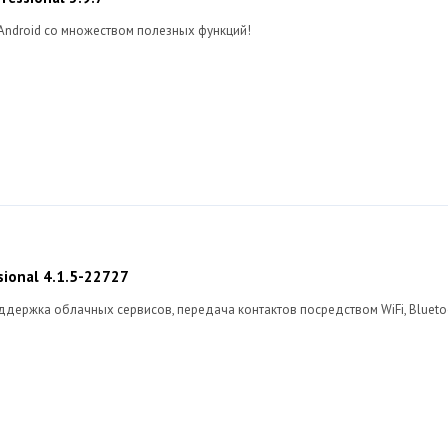
ndroid со множеством полезных функций!
sional 4.1.5-22727
оддержка облачных сервисов, передача контактов посредством WiFi, Bluetoo