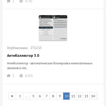
2
4 742
27.12.15
АнтиКоллектор 3.0
АнтиКоллектор - автоматическая блокировка нежелательных
звонков и смс.
1
6 324
1
...
5
6
7
8
9
10
11
12
13
14