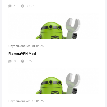
5
2 857
01.04.26
FlammaVPN Mod
0
976
15.03.26