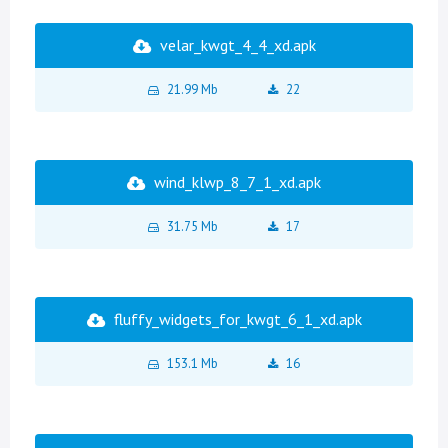
velar_kwgt_4_4_xd.apk
21.99 Mb
22
wind_klwp_8_7_1_xd.apk
31.75 Mb
17
fluffy_widgets_for_kwgt_6_1_xd.apk
153.1 Mb
16