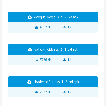
evoque_kwgt_9_5_2_xd.apk
49.87 Mb
12
galaxy_widgets_1_1_xd.apk
23.66 Mb
14
shades_of_glass_1_2_xd.apk
29.67 Mb
15