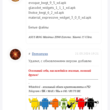
evoque_kwgt_9_5_xd.apk
glassdot_widgets_1_1_1_xd.apk
lhotse_kwgt_6_2_xd.apk
material_expressive_widget_3_0_0_xd.apk
Битые файлы
ASUS ROG Maximus Z890 Extreme. Xiaomi 15 Ultra.
#
Dymonyxx
21.03.2026 19:21
Удалил, с обновлениями версии добавлю
Осознавай себя, наслаждайся жизнью, помогай
другим!
-----------------------------------------------------------------------
-
Whitebird - легальный обмен криптовалюты в РБ!
Telegram
/
ВК
/
MAX
/
Мы в OK
/
RUTUBE
------------------------------------------------------