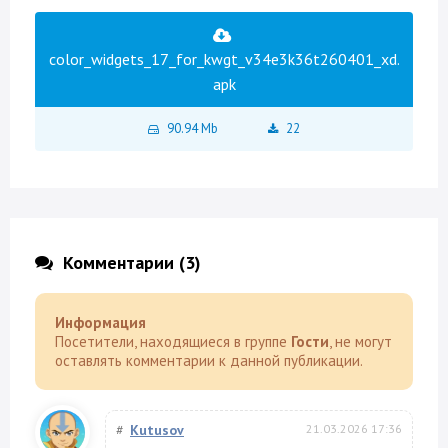
color_widgets_17_for_kwgt_v34e3k36t260401_xd.
apk
90.94 Mb
22
Комментарии (3)
Информация
Посетители, находящиеся в группе
Гости
, не могут
оставлять комментарии к данной публикации.
#
Kutusov
21.03.2026 17:36