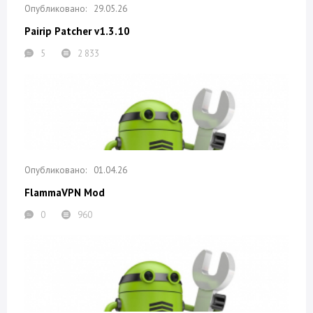
29.05.26
Pairip Patcher v1.3.10
5
2 833
01.04.26
FlammaVPN Mod
0
960