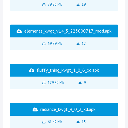
79.85 Mb
19
elements_kwgt_v14_5_223000717_mod.apk
59.79 Mb
12
fluffy_thing_kwgt_1_0_6_xd.apk
179.82 Mb
9
radiance_kwgt_9_0_2_xd.apk
61.42 Mb
15