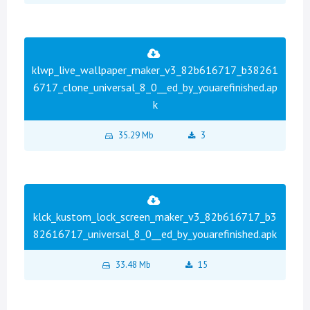
klwp_live_wallpaper_maker_v3_82b616717_b38261
6717_clone_universal_8_0__ed_by_youarefinished.ap
k
35.29 Mb
3
klck_kustom_lock_screen_maker_v3_82b616717_b3
82616717_universal_8_0__ed_by_youarefinished.apk
33.48 Mb
15