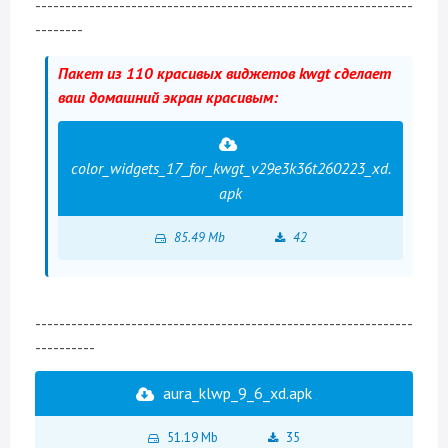
---------------------------------------------------------------
--------
Пакет из 110 красивых виджетов kwgt сделает
ваш домашний экран красивым:
color_widgets_17_for_kwgt_v29e3k36t260223_xd.
apk
85.49 Mb
42
---------------------------------------------------------------
----------
aura_klwp_9_6_xd.apk
51.19 Mb
35