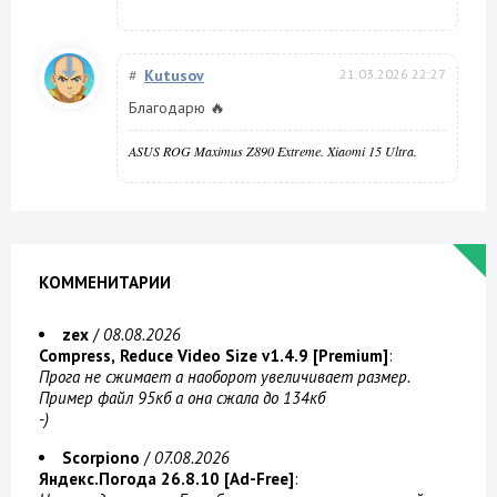
#
Kutusov
21.03.2026 22:27
Благодарю 🔥
ASUS ROG Maximus Z890 Extreme. Xiaomi 15 Ultra.
КОММЕНИТАРИИ
zex
/
08.08.2026
Compress, Reduce Video Size v1.4.9 [Premium]
:
Прога не сжимает а наоборот увеличивает размер.
Пример файл 95кб а она сжала до 134кб
-)
Scorpiono
/
07.08.2026
Яндекс.Погода 26.8.10 [Ad-Free]
: