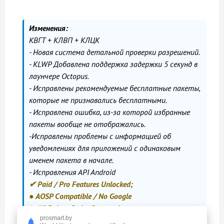
Изменения:
КВГТ + КЛВП + КЛЦК
- Новая система детальной проверки разрешений.
- KLWP Добавлена поддержка задержки 5 секунд в
лаунчере Octopus.
- Исправлены рекомендуемые бесплатные пакеты,
которые не признавались бесплатными.
- Исправлена ошибка, из-за которой избранные
пакеты вообще не отображались.
-Исправлены проблемы с информацией об
уведомлениях для приложений с одинаковым
именем пакета в начале.
- Исправления API Android
✔ Paid / Pro Features Unlocked;
● AOSP Compatible / No Google
✄ All Debug Codes Removed;
prosmart.by
➡ Languages: Full Multi Languages;