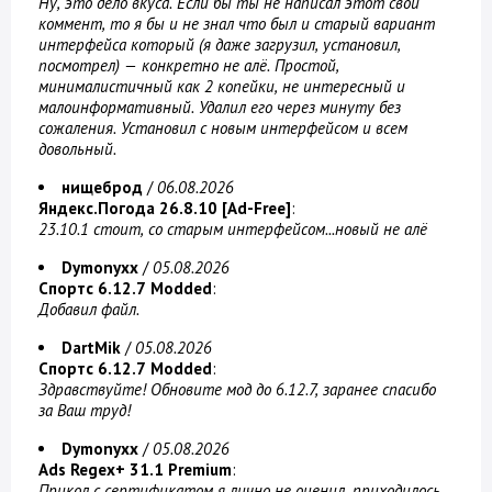
Ну, это дело вкуса. Если бы ты не написал этот свой
коммент, то я бы и не знал что был и старый вариант
интерфейса который (я даже загрузил, установил,
посмотрел) — конкретно не алё. Простой,
минималистичный как 2 копейки, не интересный и
малоинформативный. Удалил его через минуту без
сожаления. Установил с новым интерфейсом и всем
довольный.
нищеброд
/
06.08.2026
Яндекс.Погода 26.8.10 [Ad-Free]
:
23.10.1 стоит, со старым интерфейсом...новый не алё
Dymonyxx
/
05.08.2026
Спортс 6.12.7 Modded
:
Добавил файл.
DartMik
/
05.08.2026
Спортс 6.12.7 Modded
:
Здравствуйте! Обновите мод до 6.12.7, заранее спасибо
за Ваш труд!
Dymonyxx
/
05.08.2026
Ads Regex+ 31.1 Premium
:
Прикол с сертификатом я лично не оценил, приходилось