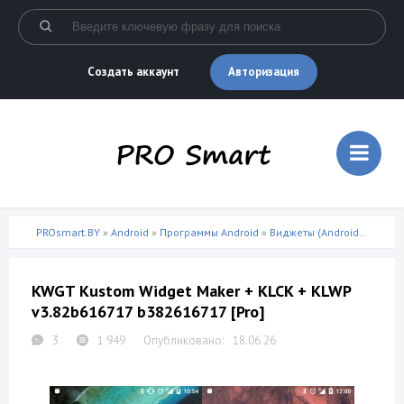
Авторизация
Создать аккаунт
PROsmart.BY
»
Android
»
Программы Android
»
Виджеты (Android)
» KWGT 
KWGT Kustom Widget Maker + KLCK + KLWP
v3.82b616717 b382616717 [Pro]
3
1 949
18.06.26