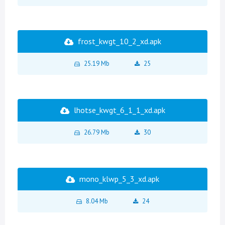
frost_kwgt_10_2_xd.apk
25.19 Mb
25
lhotse_kwgt_6_1_1_xd.apk
26.79 Mb
30
mono_klwp_5_3_xd.apk
8.04 Mb
24