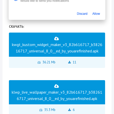
Would like to send you notifications
➡ CPUs: universal architecture;
Discard
Allow
СКАЧАТЬ:
kwgt_kustom_widget_maker_v3_82b616717_b3826
16717_universal_8_0__ed_by_youarefinished.apk
36.21 Mb
11
klwp_live_wallpaper_maker_v3_82b616717_b38261
6717_universal_8_0__ed_by_youarefinished.apk
35.3 Mb
6