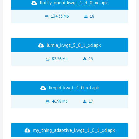
fluffy_oneui_kwgt_1_3_0_xd.apk
134.33 Mb
18
lumia_kwgt_5_0_1_xd.apk
82.76 Mb
15
limpid_kwgt_4_0_xd.apk
46.98 Mb
17
my_thing_adaptive_kwgt_1_0_1_xd.apk