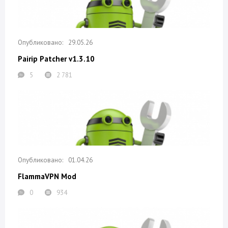
29.05.26
Pairip Patcher v1.3.10
5
2 781
01.04.26
FlammaVPN Mod
0
934