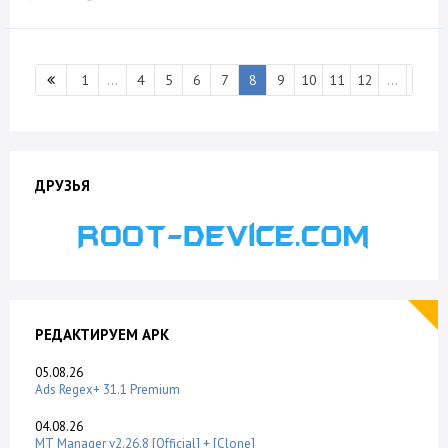
1
...
4
5
6
7
8
9
10
11
12
...
301
ДРУЗЬЯ
РЕДАКТИРУЕМ APK
05.08.26
Ads Regex+ 31.1 Premium
04.08.26
MT Manager v2.26.8 [Official] + [Clone]