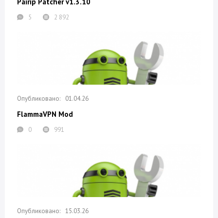
Pairip Patcher v1.3.10
5
2 892
01.04.26
FlammaVPN Mod
0
991
15.03.26