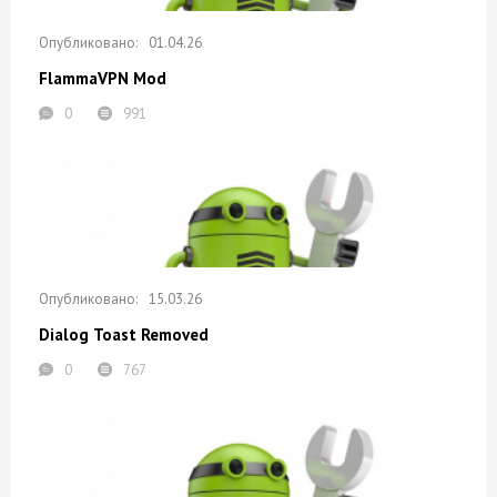
01.04.26
FlammaVPN Mod
0
991
15.03.26
Dialog Toast Removed
0
767