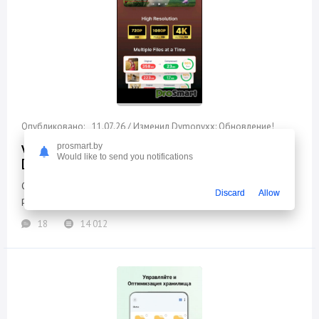
11.07.26 / Изменил Dymonyxx: Обновление!
prosmart.by
Video Converter, Compressor v19.5.0 build 4000336
Would like to send you notifications
[Premium]
Сжатие видео без потери качества. Конвертировать, изменить
Discard
Allow
разрешение и битрейт.
18
14 012