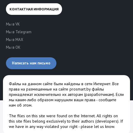
КОНТАКТНАЯ ИНФОРМАЦИЯ
Мы в VK
Мы в Telegram
Мы в MAX
Мы в OK
Написать нам письмо
Файлы на данном сайте были найдены в сети Интернет. Все
права на размещенные на сайте prosmart.by файлы
принадлежат исключительно их авторам (разработчикам). Если
мы каким-либо образом нарушили ваши права -
сообщите
нам об этом
.
The files on this site were found on the Internet. All rights on
this site files belong exclusively to their authors (developers). If
we have in any way violated your right -
please let us know
.