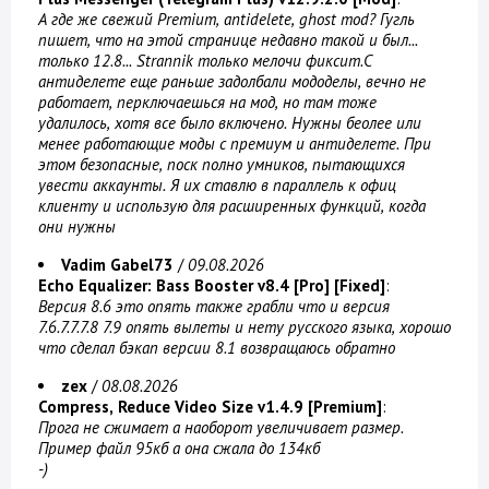
А где же свежий Premium, antidelete, ghost mod? Гугль
пишет, что на этой странице недавно такой и был...
только 12.8... Strannik только мелочи фиксит.С
антиделете еще раньше задолбали мододелы, вечно не
работает, перключаешься на мод, но там тоже
удалилось, хотя все было включено. Нужны беолее или
менее работающие моды с премиум и антиделете. При
этом безопасные, поск полно умников, пытающихся
увести аккаунты. Я их ставлю в параллель к офиц
клиенту и использую для расширенных функций, когда
они нужны
Vadim Gabel73
/
09.08.2026
Echo Equalizer: Bass Booster v8.4 [Pro] [Fixed]
:
Версия 8.6 это опять также грабли что и версия
7.6.7.7.7.8 7.9 опять вылеты и нету русского языка, хорошо
что сделал бэкап версии 8.1 возвращаюсь обратно
zex
/
08.08.2026
Compress, Reduce Video Size v1.4.9 [Premium]
:
Прога не сжимает а наоборот увеличивает размер.
Пример файл 95кб а она сжала до 134кб
-)