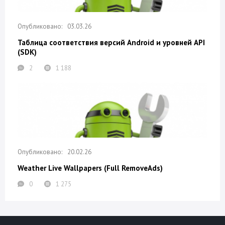
03.03.26
Таблица соответствия версий Android и уровней API
(SDK)
2
1 188
20.02.26
Weather Live Wallpapers (Full RemoveAds)
0
1 275