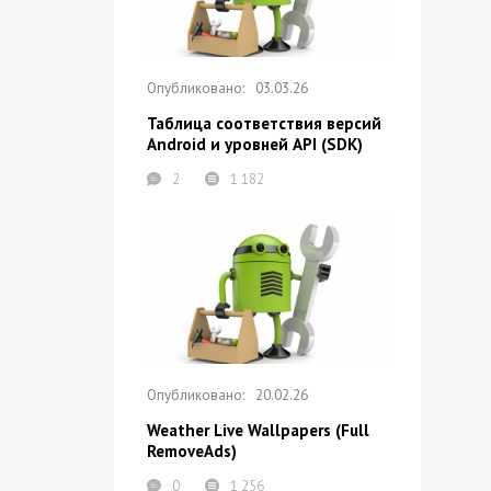
03.03.26
Таблица соответствия версий
Android и уровней API (SDK)
2
1 182
20.02.26
Weather Live Wallpapers (Full
RemoveAds)
0
1 256