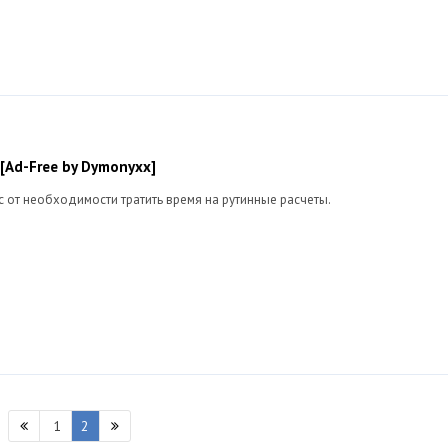
[Ad-Free by Dymonyxx]
с от необходимости тратить время на рутинные расчеты.
1
2