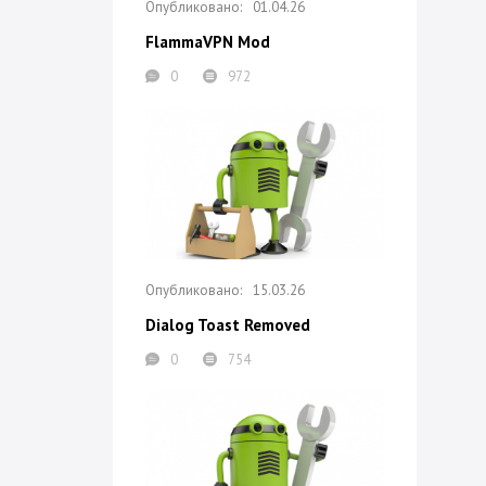
01.04.26
FlammaVPN Mod
0
972
15.03.26
Dialog Toast Removed
0
754