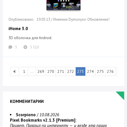
19.05.13 / Изменил Dymonyxx: Обновление!
iHome 3.0
3D оболочка для Android.
5
5 510
1
...
269
270
271
272
273
274
275
276
277
КОММЕНИТАРИИ
Scorpiono
/
10.08.2026
Pixel Bookmarks v2.1.3 [Premium]
:
Привет. Полазил по интернету — и везде эта прога