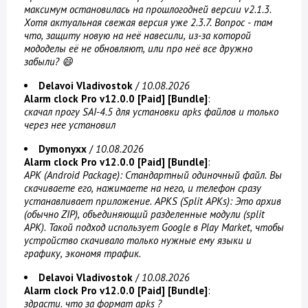
максимум остановилась на прошлогодней версии v2.1.3.
Хотя актуальная свежая версия уже 2.3.7. Вопрос - там
что, защиту новую на неё навесили, из-за которой
мододелы её не обновляют, или про неё все дружно
забыли? 😄
Delavoi Vladivostok
/
10.08.2026
Alarm clock Pro v12.0.0 [Paid] [Bundle]
:
скачал прогу SAI-4.5 для установки apks файлов и только
через нее установил
Dymonyxx
/
10.08.2026
Alarm clock Pro v12.0.0 [Paid] [Bundle]
:
APK (Android Package): Стандартный одиночный файл. Вы
скачиваете его, нажимаете на него, и телефон сразу
устанавливает приложение. APKS (Split APKs): Это архив
(обычно ZIP), объединяющий разделенные модули (split
APK). Такой подход использует Google в Play Market, чтобы
устройство скачивало только нужные ему языки и
графику, экономя трафик.
Delavoi Vladivostok
/
10.08.2026
Alarm clock Pro v12.0.0 [Paid] [Bundle]
:
здрасти. что за формат apks ?