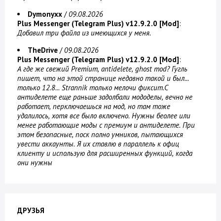
Dymonyxx
/
09.08.2026
Plus Messenger (Telegram Plus) v12.9.2.0 [Mod]
:
Добавил три файла из имеющихся у меня.
TheDrive
/
09.08.2026
Plus Messenger (Telegram Plus) v12.9.2.0 [Mod]
:
А где же свежий Premium, antidelete, ghost mod? Гугль
пишет, что на этой странице недавно такой и был...
только 12.8... Strannik только мелочи фиксит.С
антиделете еще раньше задолбали мододелы, вечно не
работает, перключаешься на мод, но там тоже
удалилось, хотя все было включено. Нужны беолее или
менее работающие моды с премиум и антиделете. При
этом безопасные, поск полно умников, пытающихся
увести аккаунты. Я их ставлю в параллель к офиц
клиенту и использую для расширенных функций, когда
они нужны
ДРУЗЬЯ