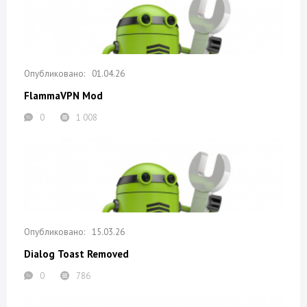
01.04.26
FlammaVPN Mod
0
1 008
15.03.26
Dialog Toast Removed
0
786