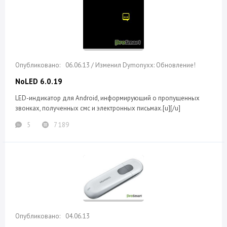
06.06.13 / Изменил Dymonyxx: Обновление!
NoLED 6.0.19
LED-индикатор для Android, информирующий о пропущенных
звонках, полученных смс и электронных письмах.[u][/u]
5
7 189
04.06.13