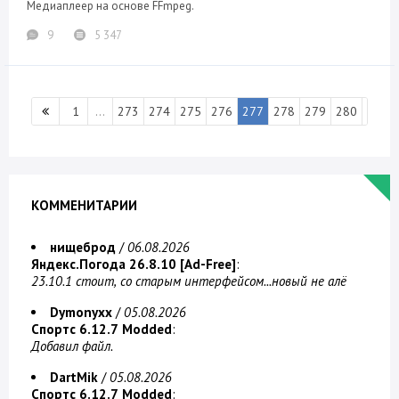
Медиаплеер на основе FFmpeg.
9
5 347
1
...
273
274
275
276
277
278
279
280
281
КОММЕНИТАРИИ
нищеброд
/
06.08.2026
Яндекс.Погода 26.8.10 [Ad-Free]
:
23.10.1 стоит, со старым интерфейсом...новый не алё
Dymonyxx
/
05.08.2026
Спортс 6.12.7 Modded
:
Добавил файл.
DartMik
/
05.08.2026
Спортс 6.12.7 Modded
: