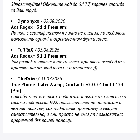
Здравствуйте! Обновите мод до 6.12.7, заранее спасибо
за Ваш труд!
Dymonyxx
/
05.08.2026
Ads Regex+ 31.1 Premium
:
Прикол с сертификатом я лично не оценил, приходилось
пользовать aguard в ограниченном функционле.
FuRReX
/
05.08.2026
Ads Regex+ 31.1 Premium
:
Там разраб платные кнопки завёз, пришлось освободить
приложение от жадности и интернета.)))
TheDrive
/
31.07.2026
True Phone Dialer &amp; Contacts v2.0.24 build 124
[Pro]
:
Спасибо, что, все таки, подписали и выложили версию со
своими подписями. 99% пользователей не понимают о
чем мы толкуем, как подписать программу и модуль
самостоятельно, и они просто не смогут пользоваться
прораммой без вашей помощи.