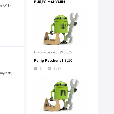
ВИДЕО МАНУАЛЫ
т APN и
29.05.26
Pairip Patcher v1.3.10
5
2 787
каунтам,