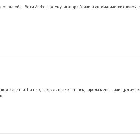
тономной работы Android-коммуникатора. Утилита автоматически отключае
од защитой! Пин-коды кредитных карточек, пароли к email или другим ак
в.