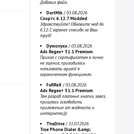
Добавил файл.
DartMik
/
05.08.2026
Спортс 6.12.7 Modded
:
Здравствуйте! Обновите мод до
6.12.7, заранее спасибо за Ваш
труд!
Dymonyxx
/
05.08.2026
Ads Regex+ 31.1 Premium
:
Прикол с сертификатом я лично
не оценил, приходилось
пользовать aguard в
ограниченном функционле.
FuRReX
/
05.08.2026
Ads Regex+ 31.1 Premium
:
Там разраб платные кнопки завёз,
пришлось освободить
приложение от жадности и
интернета.)))
TheDrive
/
31.07.2026
True Phone Dialer &amp;