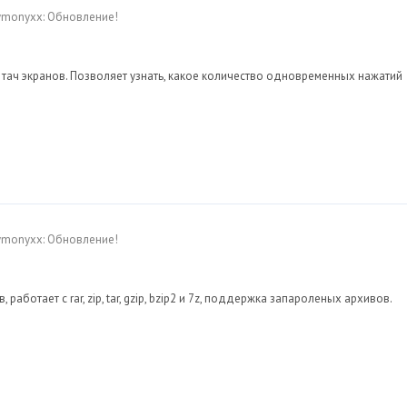
Dymonyxx: Обновление!
тач экранов. Позволяет узнать, какое количество одновременных нажатий
Dymonyxx: Обновление!
аботает с rar, zip, tar, gzip, bzip2 и 7z, поддержка запароленых архивов.