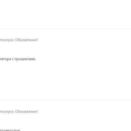
Dymonyxx: Обновление!
ятора с процентами.
Dymonyxx: Обновление!
громкостью.