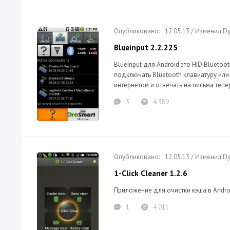
12.05.13 / Изменил 
Blueinput 2.2.225
BlueInput для Android это HID Blueto
подключать Bluetooth клавиатуру или
интернетом и отвечать на письма теп
3
4 389
12.05.13 / Изменил 
1-Сlick Сleaner 1.2.6
Приложение для очистки кэша в Android
1
4 011