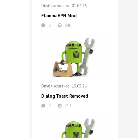
01.04.26
FlammaVPN Mod
0
940
15.03.26
Dialog Toast Removed
0
714